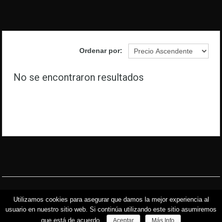
Ordenar por:
No se encontraron resultados
© Copyright 2015
Utilizamos cookies para asegurar que damos la mejor experiencia al
Diseñada por
32LADRILLOS
-
Política de Cookies
-
Aviso Legal y Privacidad
usuario en nuestro sitio web. Si continúa utilizando este sitio asumiremos
que está de acuerdo.
Aceptar
Más Info